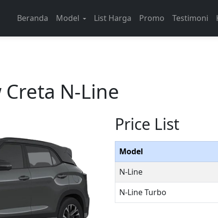
Beranda
Model
List Harga
Promo
Testimoni
 Creta N-Line
Price List
Model
N-Line
N-Line Turbo